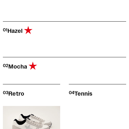
01
Hazel
02
Mocha
03
Retro
04
Tennis