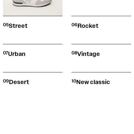
05
Street
06
Rocket
07
Urban
08
Vintage
09
Desert
10
New classic